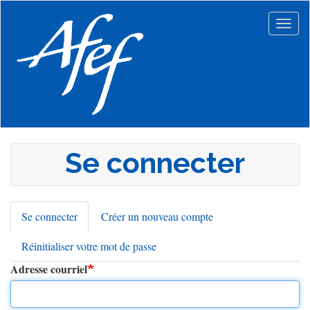
Aller
au
Togg
contenu
navig
principal
Se connecter
Se connecter
(onglet
Créer un nouveau compte
Onglets
actif)
Réinitialiser votre mot de passe
principaux
Adresse courriel