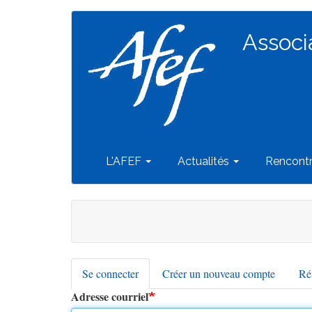
Navigation
Aller
au
Associ
principale
contenu
principal
L'AFEF
Actualités
Rencont
Se connecter
(onglet
Créer un nouveau compte
Réi
Onglets
actif)
Adresse courriel