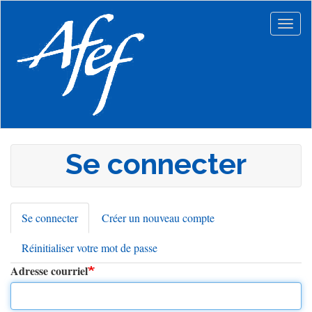
Aller
au
Togg
contenu
navig
principal
Se connecter
Se connecter
(onglet
Créer un nouveau compte
Onglets
actif)
Réinitialiser votre mot de passe
principaux
Adresse courriel