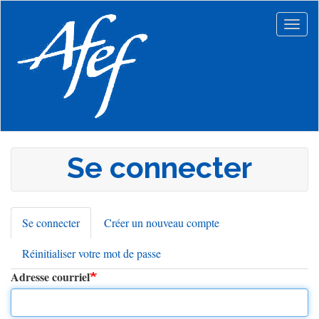
Aller
au
Togg
contenu
navig
principal
Se connecter
Se connecter
(onglet
Créer un nouveau compte
Onglets
actif)
Réinitialiser votre mot de passe
principaux
Adresse courriel