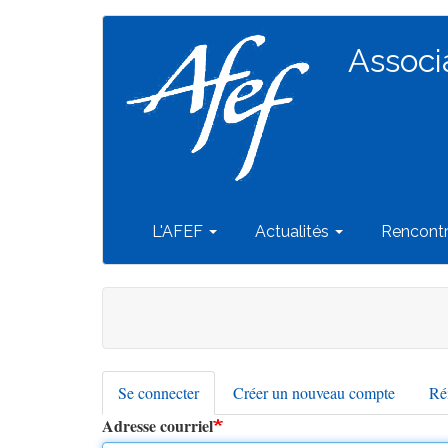
Navigation
Aller
au
Associ
principale
contenu
principal
L'AFEF
Actualités
Rencont
Se connecter
(onglet
Créer un nouveau compte
Réi
Onglets
actif)
Adresse courriel