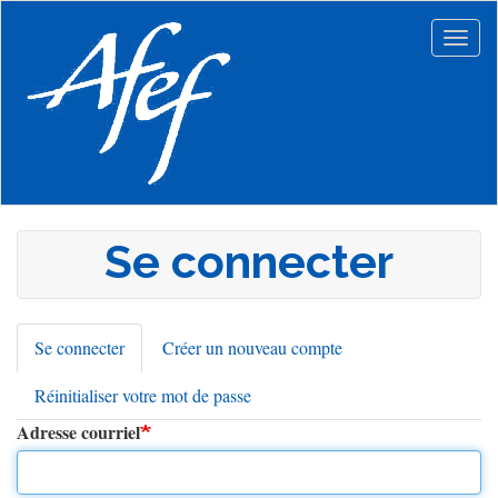
Aller
au
Togg
contenu
navig
principal
Se connecter
Se connecter
(onglet
Créer un nouveau compte
Onglets
actif)
Réinitialiser votre mot de passe
principaux
Adresse courriel