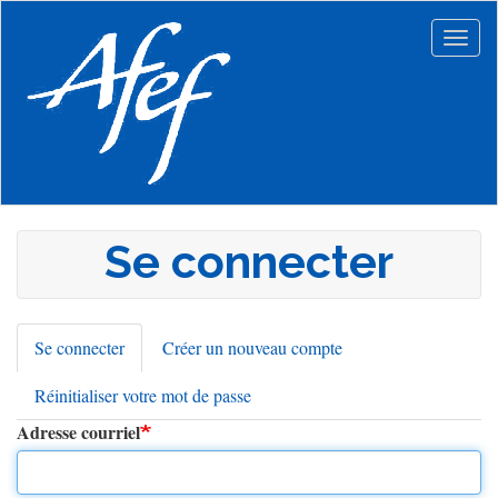
Aller
au
Togg
contenu
navig
principal
Se connecter
Se connecter
(onglet
Créer un nouveau compte
Onglets
actif)
Réinitialiser votre mot de passe
principaux
Adresse courriel