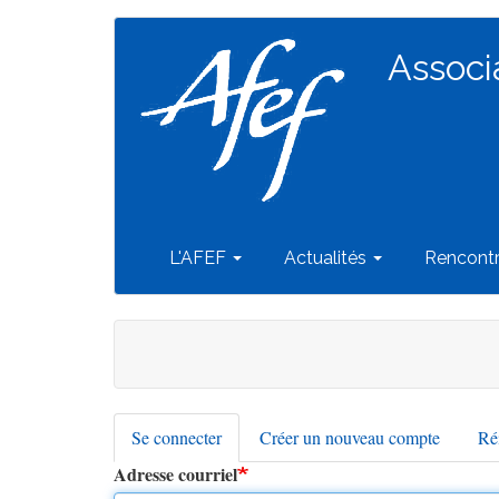
Navigation
Aller
au
Associ
principale
contenu
principal
L'AFEF
Actualités
Rencont
Se connecter
(onglet
Créer un nouveau compte
Réi
Onglets
actif)
Adresse courriel