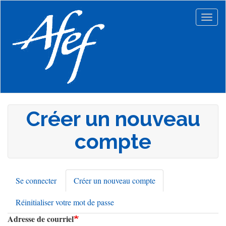
Aller
au
Togg
contenu
navig
principal
Créer un nouveau
compte
Se connecter
Créer un nouveau compte
(onglet
Onglets
actif)
Réinitialiser votre mot de passe
principaux
Adresse de courriel