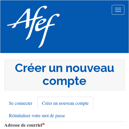
Aller
au
Togg
contenu
navig
principal
Créer un nouveau
compte
Se connecter
Créer un nouveau compte
(onglet
Onglets
actif)
Réinitialiser votre mot de passe
principaux
Adresse de courriel