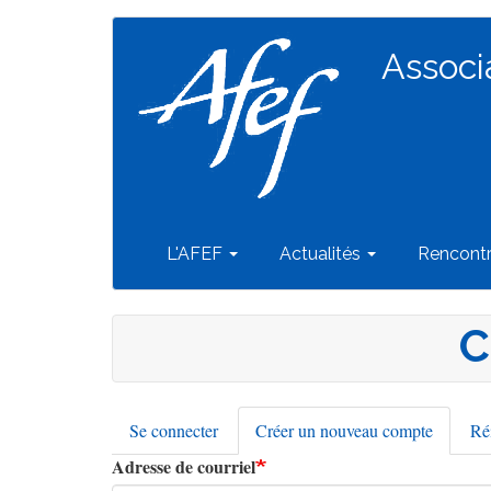
Navigation
Aller
au
Associ
principale
contenu
principal
L'AFEF
Actualités
Rencont
C
Se connecter
Créer un nouveau compte
(onglet
Réi
Onglets
actif)
Adresse de courriel