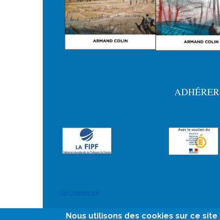
ADHÉRER
Menu
Pied
de
page
User
Se connecter
account
Nous utilisons des cookies sur ce sit