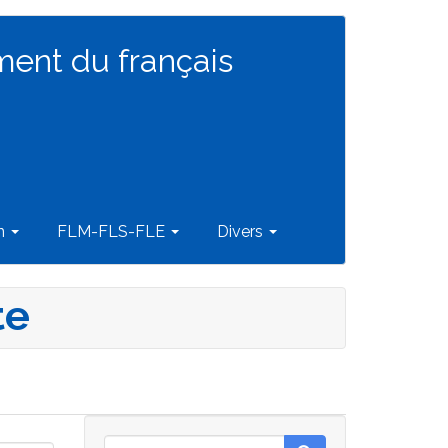
ment du français
on
FLM-FLS-FLE
Divers
te
Rechercher