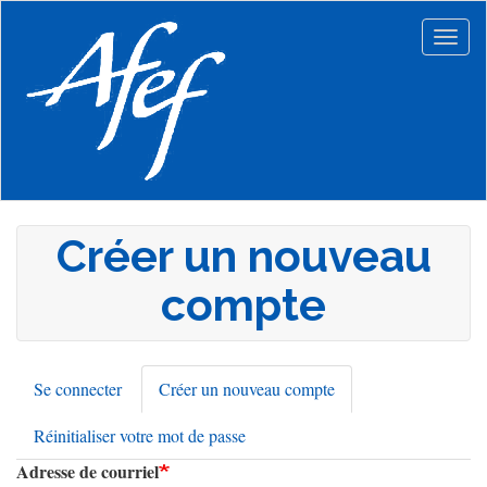
Aller
au
Togg
contenu
navig
principal
Créer un nouveau
compte
Se connecter
Créer un nouveau compte
(onglet
Onglets
actif)
Réinitialiser votre mot de passe
principaux
Adresse de courriel