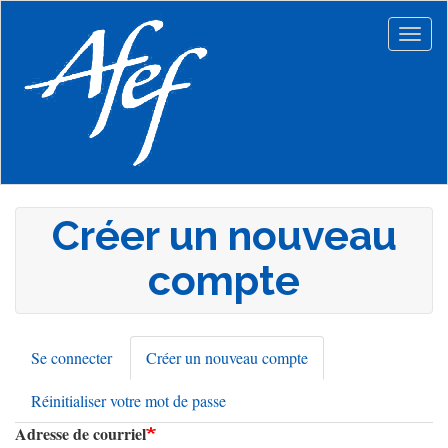
Aller
au
Togg
contenu
navig
principal
Créer un nouveau
compte
Se connecter
Créer un nouveau compte
(onglet
Onglets
actif)
Réinitialiser votre mot de passe
principaux
Adresse de courriel