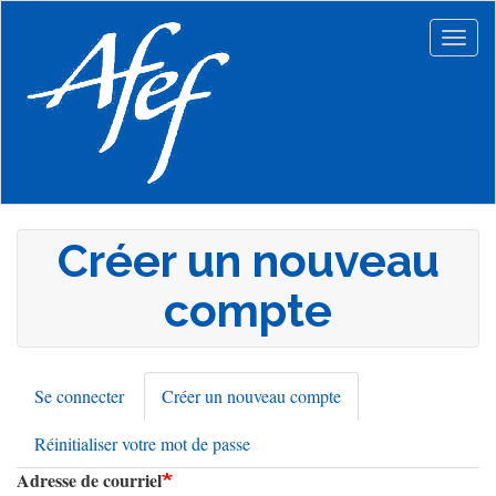
Aller
au
Togg
contenu
navig
principal
Créer un nouveau
compte
Se connecter
Créer un nouveau compte
(onglet
Onglets
actif)
Réinitialiser votre mot de passe
principaux
Adresse de courriel