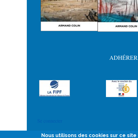
ADHÉRER
Menu
Pied
de
page
User
Se connecter
account
Nous utilisons des cookies sur ce sit