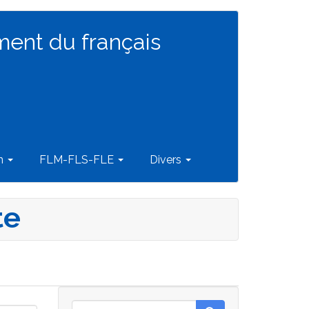
ment du français
on
FLM-FLS-FLE
Divers
te
Rechercher