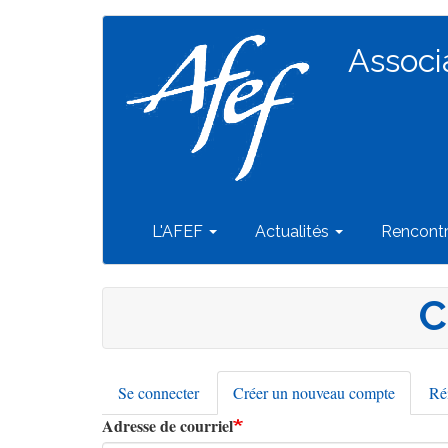
Navigation
Aller
au
Associ
principale
contenu
principal
L'AFEF
Actualités
Rencont
C
Se connecter
Créer un nouveau compte
(onglet
Réi
Onglets
actif)
Adresse de courriel