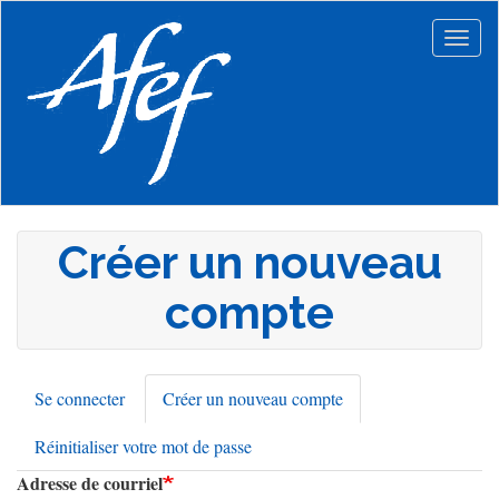
Aller
au
Togg
contenu
navig
principal
Créer un nouveau
compte
Se connecter
Créer un nouveau compte
(onglet
Onglets
actif)
Réinitialiser votre mot de passe
principaux
Adresse de courriel