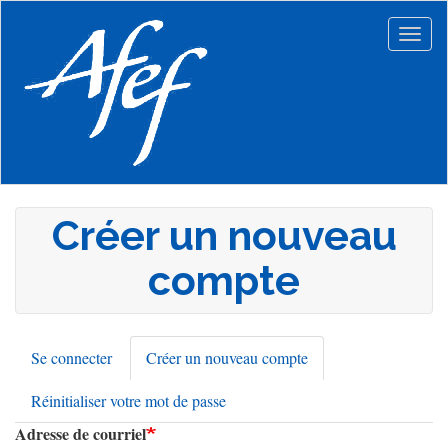
Aller
au
Togg
contenu
navig
principal
Créer un nouveau
compte
Se connecter
Créer un nouveau compte
(onglet
Onglets
actif)
Réinitialiser votre mot de passe
principaux
Adresse de courriel