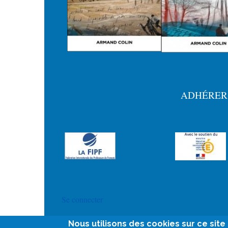
ADHÉRER
Menu
Pied
de
page
User
Se connecter
account
Nous utilisons des cookies sur ce sit