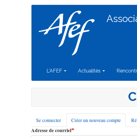
Navigation
Aller
au
Associ
principale
contenu
principal
L'AFEF
Actualités
Rencont
C
Se connecter
Créer un nouveau compte
(onglet
Réi
Onglets
actif)
Adresse de courriel