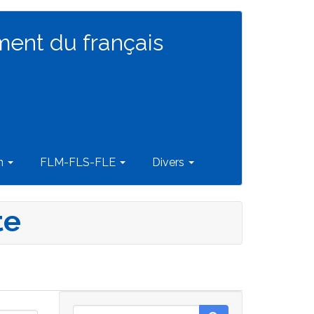
ment du français
on
FLM-FLS-FLE
Divers
te
Rechercher