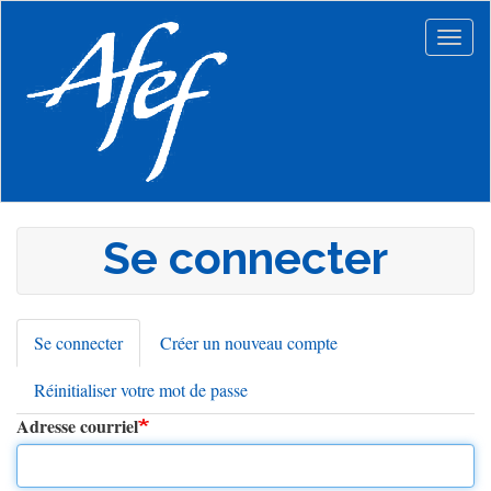
Aller
au
Togg
contenu
navig
principal
Se connecter
Se connecter
(onglet
Créer un nouveau compte
Onglets
actif)
Réinitialiser votre mot de passe
principaux
Adresse courriel