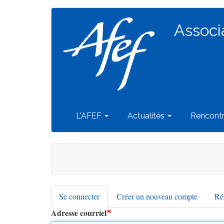
Navigation
Aller
au
Associ
principale
contenu
principal
L'AFEF
Actualités
Rencont
Se connecter
(onglet
Créer un nouveau compte
Réi
Onglets
actif)
Adresse courriel