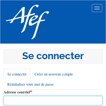
Aller
au
Togg
contenu
navig
principal
Se connecter
Se connecter
(onglet
Créer un nouveau compte
Onglets
actif)
Réinitialiser votre mot de passe
principaux
Adresse courriel