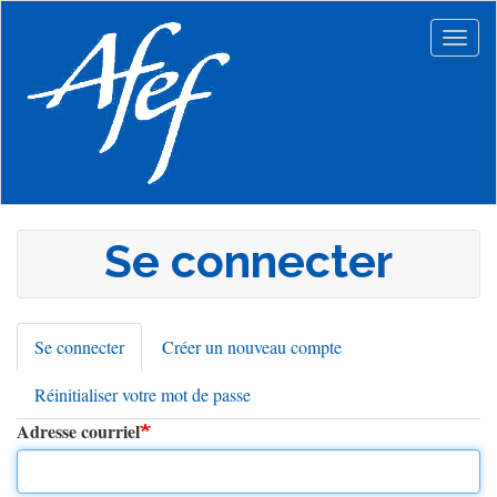
Aller
au
Togg
contenu
navig
principal
Se connecter
Se connecter
(onglet
Créer un nouveau compte
Onglets
actif)
Réinitialiser votre mot de passe
principaux
Adresse courriel