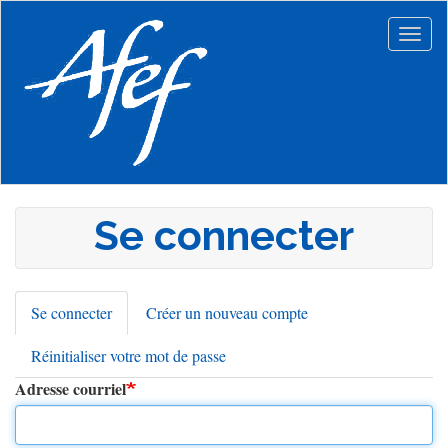
Aller
au
Togg
contenu
navig
principal
Se connecter
Se connecter
(onglet
Créer un nouveau compte
Onglets
actif)
Réinitialiser votre mot de passe
principaux
Adresse courriel