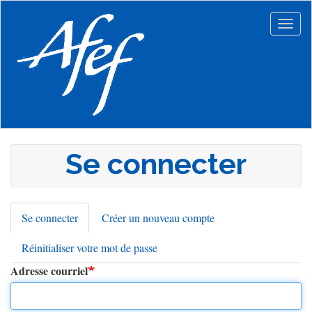
Aller
au
Togg
contenu
navig
principal
Se connecter
Se connecter
(onglet
Créer un nouveau compte
Onglets
actif)
Réinitialiser votre mot de passe
principaux
Adresse courriel