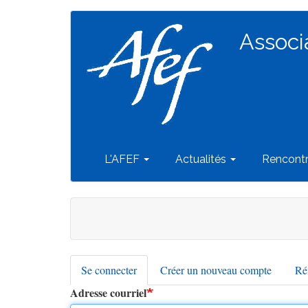
Navigation
Aller
au
Associ
principale
contenu
principal
L'AFEF
Actualités
Rencont
Se connecter
(onglet
Créer un nouveau compte
Réi
Onglets
actif)
Adresse courriel