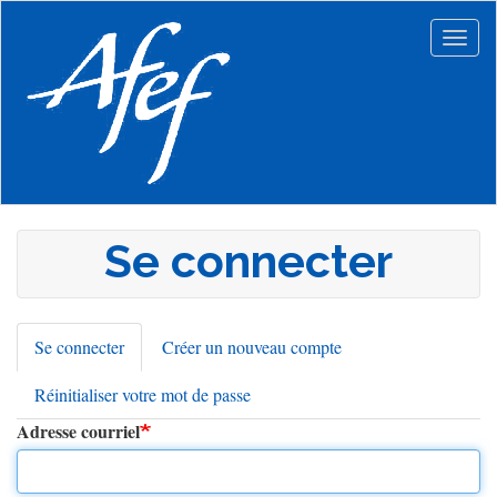
Aller
au
Togg
contenu
navig
principal
Se connecter
Se connecter
(onglet
Créer un nouveau compte
Onglets
actif)
Réinitialiser votre mot de passe
principaux
Adresse courriel