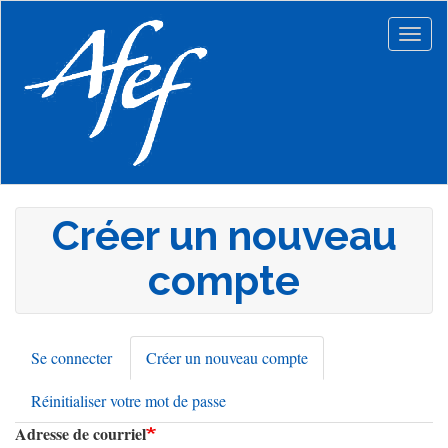
Aller
au
Togg
contenu
navig
principal
Créer un nouveau
compte
Se connecter
Créer un nouveau compte
(onglet
Onglets
actif)
Réinitialiser votre mot de passe
principaux
Adresse de courriel