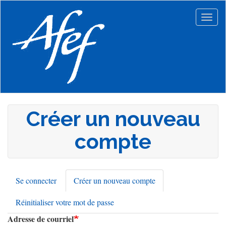
Aller
au
Togg
contenu
navig
principal
Créer un nouveau
compte
Se connecter
Créer un nouveau compte
(onglet
Onglets
actif)
Réinitialiser votre mot de passe
principaux
Adresse de courriel