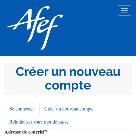
Aller
au
Togg
contenu
navig
principal
Créer un nouveau
compte
Se connecter
Créer un nouveau compte
(onglet
Onglets
actif)
Réinitialiser votre mot de passe
principaux
Adresse de courriel