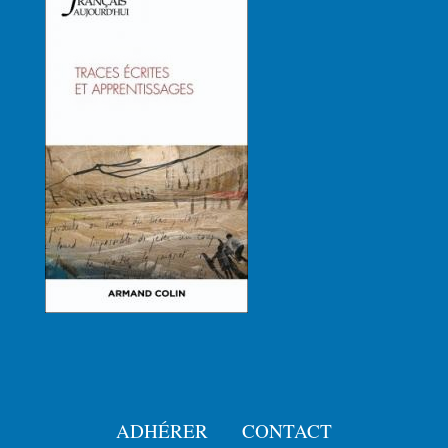
ADHÉRER
CONTACT
Menu