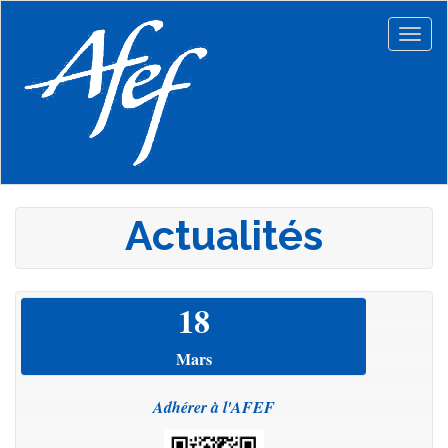
Aller
au
Togg
contenu
navig
principal
Actualités
18
Mars
Adh
érer à l'AFEF