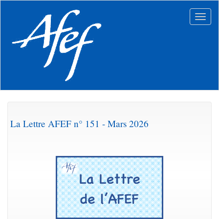
Aller
au
Togg
contenu
navig
principal
La Lettre AFEF n° 151 - Mars 2026