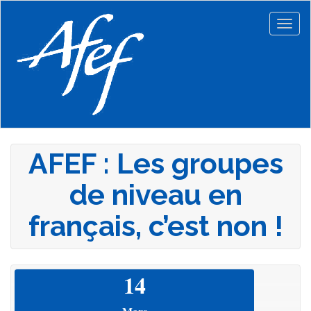
Aller
au
Togg
contenu
navig
principal
AFEF : Les groupes
de niveau en
français, c’est non !
14