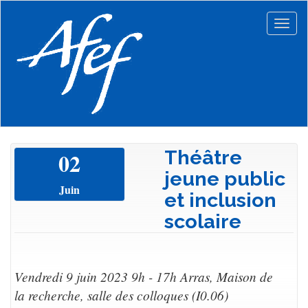
Aller
au
Togg
contenu
navig
principal
Théâtre
02
jeune public
Juin
et inclusion
scolaire
Vendredi 9 juin 2023 9h - 17h Arras, Maison de
la recherche, salle des colloques (I0.06)