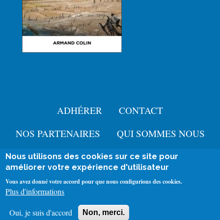
ADHÉRER
CONTACT
Menu
Pied
NOS PARTENAIRES
QUI SOMMES NOUS
de
Nous utilisons des cookies sur ce site pour
User
améliorer votre expérience d'utilisateur
page
Se connecter
account
Mentions légales
Vous avez donné votre accord pour que nous configurions des cookies.
Menu
Plus d'informations
menu
Politique de confidentialité
Policy
Oui, je suis d'accord
Non, merci.