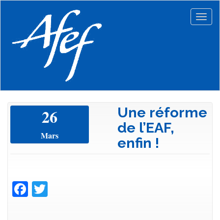
Aller
au
Togg
contenu
navig
principal
Une réforme
26
de l’EAF,
Mars
enfin !
Facebook
Twitter