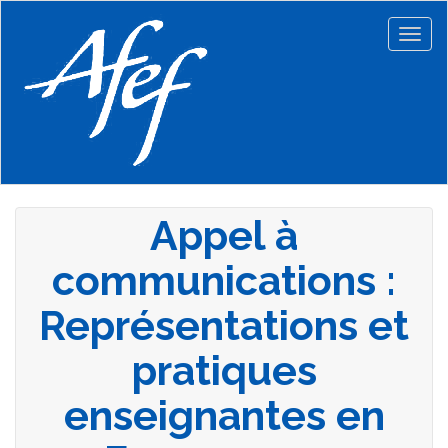
Aller
au
Togg
contenu
navig
principal
Appel à
communications :
Représentations et
pratiques
enseignantes en