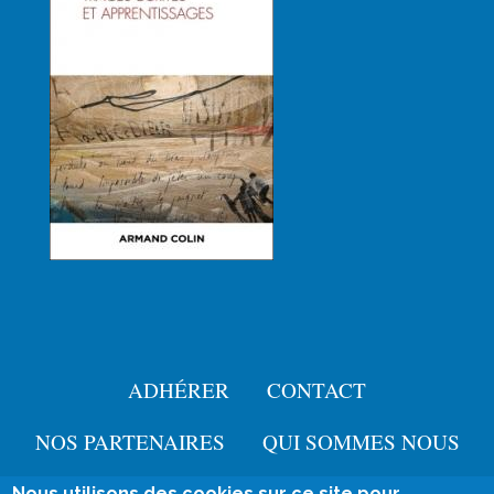
ADHÉRER
CONTACT
Menu
Pied
NOS PARTENAIRES
QUI SOMMES NOUS
de
Nous utilisons des cookies sur ce site pour