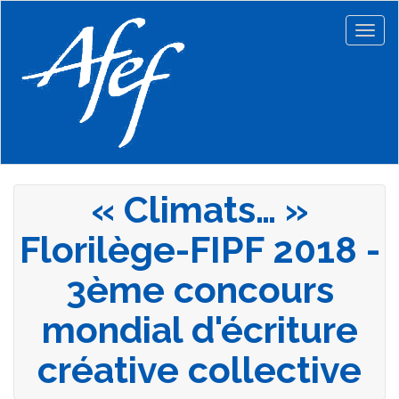
Aller
au
Togg
contenu
navig
principal
« Climats… »
Florilège-FIPF 2018 -
3ème concours
mondial d'écriture
créative collective