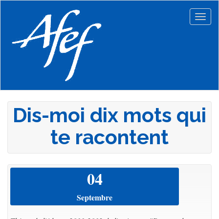
Aller
au
Togg
contenu
navig
principal
Dis-moi dix mots qui
te racontent
04
Septembre