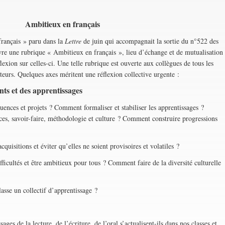
Ambitieux en français
français » paru dans la
Lettre
de juin qui accompagnait la sortie du n°522 des
re une rubrique « Ambitieux en français », lieu d’échange et de mutualisation
flexion sur celles-ci. Une telle rubrique est ouverte aux collègues de tous les
teurs. Quelques axes méritent une réflexion collective urgente :
ts et des apprentissages
s et projets ? Comment formaliser et stabiliser les apprentissages ?
es, savoir-faire, méthodologie et culture ? Comment construire progressions
tions et éviter qu’elles ne soient provisoires et volatiles ?
ltés et être ambitieux pour tous ? Comment faire de la diversité culturelle
e un collectif d’apprentissage ?
e la lecture, de l’écriture, de l’oral s’actualisent-ils dans nos classes et