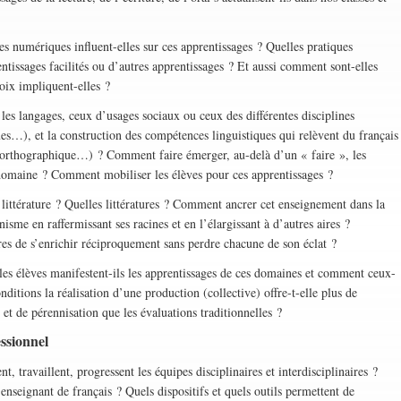
umériques influent-elles sur ces apprentissages ? Quelles pratiques
ntissages facilités ou d’autres apprentissages ? Et aussi comment sont-elles
oix impliquent-elles ?
 langages, ceux d’usages sociaux ou ceux des différentes disciplines
ues…), et la construction des compétences linguistiques qui relèvent du français
orthographique…) ? Comment faire émerger, au-delà d’un « faire », les
 domaine ? Comment mobiliser les élèves pour ces apprentissages ?
rature ? Quelles littératures ? Comment ancrer cet enseignement dans la
isme en raffermissant ses racines et en l’élargissant à d’autres aires ?
s de s’enrichir réciproquement sans perdre chacune de son éclat ?
lèves manifestent-ils les apprentissages de ces domaines et comment ceux-
onditions la réalisation d’une production (collective) offre-t-elle plus de
s et de pérennisation que les évaluations traditionnelles ?
essionnel
availlent, progressent les équipes disciplinaires et interdisciplinaires ?
enseignant de français ? Quels dispositifs et quels outils permettent de