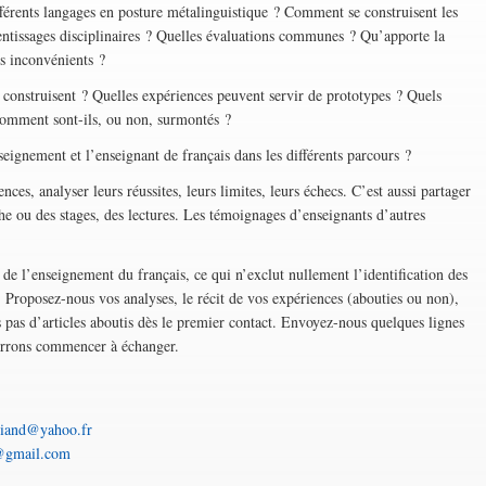
fférents langages en posture métalinguistique ? Comment se construisent les
prentissages disciplinaires ? Quelles évaluations communes ? Qu’apporte la
es inconvénients ?
struisent ? Quelles expériences peuvent servir de prototypes ? Quels
comment sont-ils, ou non, surmontés ?
ement et l’enseignant de français dans les différents parcours ?
nces, analyser leurs réussites, leurs limites, leurs échecs. C’est aussi partager
che ou des stages, des lectures. Les témoignages d’enseignants d’autres
té de l’enseignement du français, ce qui n’exclut nullement l’identification des
r. Proposez-nous vos analyses, le récit de vos expériences (abouties ou non),
 pas d’articles aboutis dès le premier contact. Envoyez-nous quelques lignes
ourrons commencer à échanger.
hiand@yahoo.fr
@gmail.com