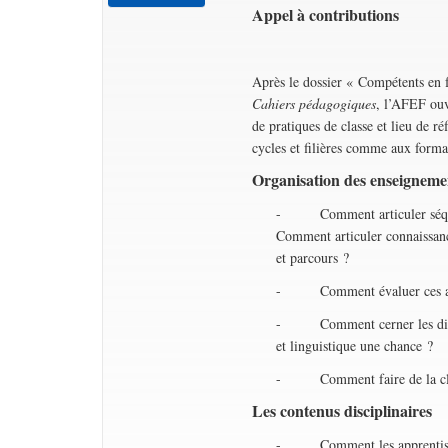
Appel à contributions
Après le dossier « Compétents en 
Cahiers pédagogiques
, l’AFEF ouv
de pratiques de classe et lieu de ré
cycles et filières comme aux forma
Organisation des enseignemen
- Comment articuler séquence
Comment articuler connaissanc
et parcours ?
- Comment évaluer ces acquisi
- Comment cerner les difficu
et linguistique une chance ?
- Comment faire de la class
Les contenus disciplinaires
- Comment les apprentissages d