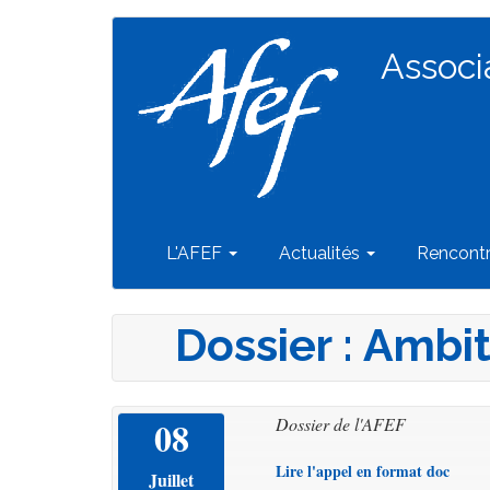
Navigation
Aller
au
Associ
principale
contenu
principal
L'AFEF
Actualités
Rencont
Dossier : Ambit
08
Dossier de l'AFEF
Lire l'appel en format doc
Juillet