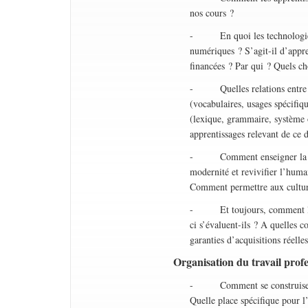
nos cours ?
- En quoi les technologies n
numériques ? S’agit-il d’appre
financées ? Par qui ? Quels ch
- Quelles relations entre les
(vocabulaires, usages spécifiq
(lexique, grammaire, système 
apprentissages relevant de ce
- Comment enseigner la litté
modernité et revivifier l’human
Comment permettre aux culture
- Et toujours, comment les é
ci s’évaluent-ils ? A quelles c
garanties d’acquisitions réelle
Organisation du travail prof
- Comment se construisent, tr
Quelle place spécifique pour l’