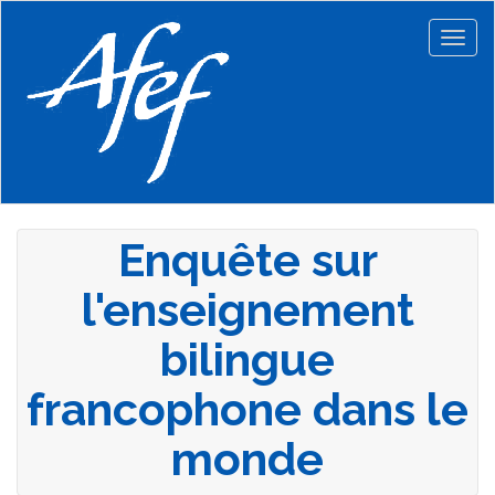
Aller
au
Togg
contenu
navig
principal
Enquête sur
l'enseignement
bilingue
francophone dans le
monde