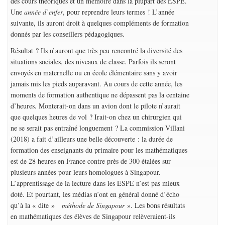
des cours théoriques et un mémoire dans la plupart des ESPE.
Une
année d’enfer
, pour reprendre leurs termes ! L’année
suivante, ils auront droit à quelques compléments de formation
donnés par les conseillers pédagogiques.
Résultat ? Ils n’auront que très peu rencontré la diversité des
situations sociales, des niveaux de classe. Parfois ils seront
envoyés en maternelle ou en école élémentaire sans y avoir
jamais mis les pieds auparavant. Au cours de cette année, les
moments de formation authentique ne dépassent pas la centaine
d’heures. Monterait-on dans un avion dont le pilote n’aurait
que quelques heures de vol ? Irait-on chez un chirurgien qui
ne se serait pas entraîné longuement ? La commission Villani
(2018) a fait d’ailleurs une belle découverte : la durée de
formation des enseignants du primaire pour les mathématiques
est de 28 heures en France contre près de 300 étalées sur
plusieurs années pour leurs homologues à Singapour.
L’apprentissage de la lecture dans les ESPE n’est pas mieux
doté. Et pourtant, les médias n’ont en général donné d’écho
qu’à la « dite »
méthode de Singapour
». Les bons résultats
en mathématiques des élèves de Singapour relèveraient-ils