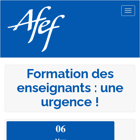
Aller
au
Togg
contenu
navig
principal
Formation des
enseignants : une
urgence !
06