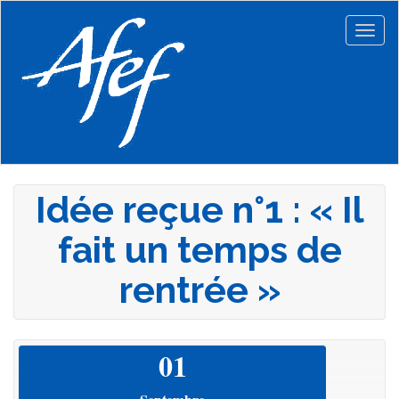
Aller
au
Togg
contenu
navig
principal
Idée reçue n°1 : « Il
fait un temps de
rentrée »
01