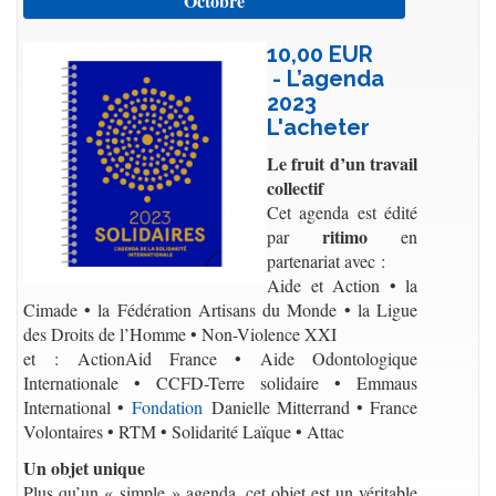
Octobre
10,00 EUR
- L’agenda
2023
L'acheter
Le fruit d’un travail
collectif
Cet agenda est édité
ritimo
par
en
partenariat avec :
Aide et Action • la
Cimade • la Fédération Artisans du Monde • la Ligue
des Droits de l’Homme • Non-Violence XXI
et : ActionAid France • Aide Odontologique
Internationale • CCFD-Terre solidaire • Emmaus
International •
Fondation
Danielle Mitterrand • France
Volontaires • RTM • Solidarité Laïque • Attac
Un objet unique
Plus qu’un « simple » agenda, cet objet est un véritable