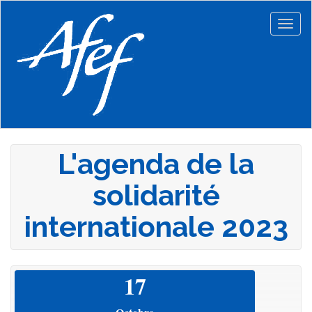
Aller
au
Togg
contenu
navig
principal
L'agenda de la
solidarité
internationale 2023
17