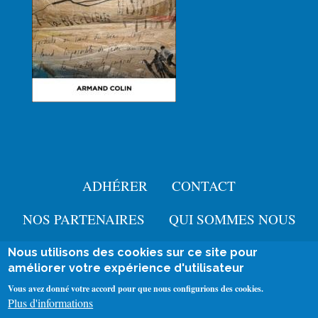
ADHÉRER
CONTACT
Menu
Pied
NOS PARTENAIRES
QUI SOMMES NOUS
de
Nous utilisons des cookies sur ce site pour
User
améliorer votre expérience d'utilisateur
page
Se connecter
account
Mentions légales
Vous avez donné votre accord pour que nous configurions des cookies.
Menu
Plus d'informations
menu
Politique de confidentialité