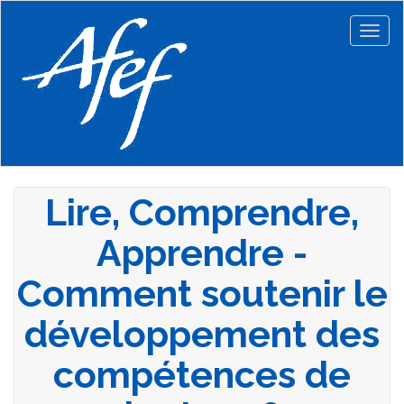
Aller
au
Togg
contenu
navig
principal
Lire, Comprendre,
Apprendre -
Comment soutenir le
développement des
compétences de