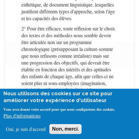
esthétique, de document linguistique. lesquelles
justifient différents types d'approche, selon l'âge
et les capacités des élèves.
2° Pour être efficace, toute réflexion sur le choix
des textes et des méthodes nous semble devoir
être articulée non sur un programme
chronologique (présupposant la culture-somme
que nous refusons comme irréaliste) mais sur
une progression des objectifs, qui devrait être
établie en fonction des intérêts et des aptitudes
des enfants de chaque âge, afin que celles-ci ne
soient plus ni sous-employées (imagination,
créativité), ni forcées (d'où désintérêt et
Nous utilisons des cookies sur ce site pour
blocages).
améliorer votre expérience d'utilisateur
Nous proposons donc des suggestions pour
Vous avez donné votre accord pour que nous configurions des cookies.
l'établissement d'une telle progression, à partir de
Plus d'informations
notre expérience pratique, en souhaitant que les
études psycho-génétiques (auxquelles seraient
Oui, je suis d'accord
Non, merci.
associés des enseignants) établissent dans un