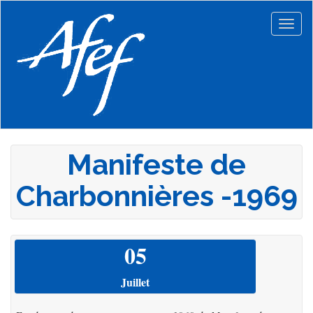
Aller
au
Togg
contenu
navig
principal
Manifeste de
Charbonnières -1969
05
Juillet