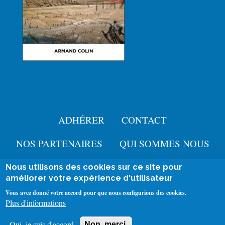
ADHÉRER
CONTACT
Menu
Pied
NOS PARTENAIRES
QUI SOMMES NOUS
de
Nous utilisons des cookies sur ce site pour
User
améliorer votre expérience d'utilisateur
page
Se connecter
account
Mentions légales
Vous avez donné votre accord pour que nous configurions des cookies.
Menu
Plus d'informations
menu
Politique de confidentialité
Policy
Oui, je suis d'accord
Non, merci.