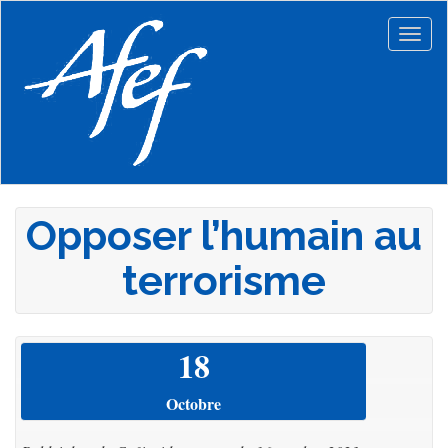
Aller
au
Togg
contenu
navig
principal
Opposer l’humain au
terrorisme
18
Octobre