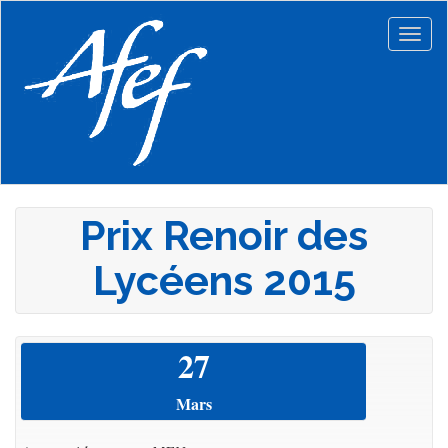
Aller
au
Togg
contenu
navig
principal
Prix Renoir des
Lycéens 2015
27
Mars