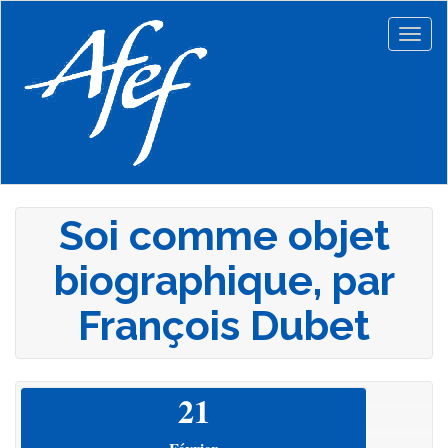
Aller
au
Togg
contenu
navig
principal
Soi comme objet
biographique, par
François Dubet
21