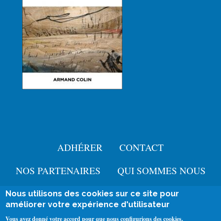
ADHÉRER
CONTACT
Menu
Pied
NOS PARTENAIRES
QUI SOMMES NOUS
de
Nous utilisons des cookies sur ce site pour
User
améliorer votre expérience d'utilisateur
page
Se connecter
account
Mentions légales
Vous avez donné votre accord pour que nous configurions des cookies.