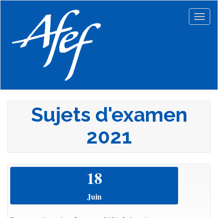
Aller
au
Togg
contenu
navig
principal
Sujets d'examen
2021
18
Juin