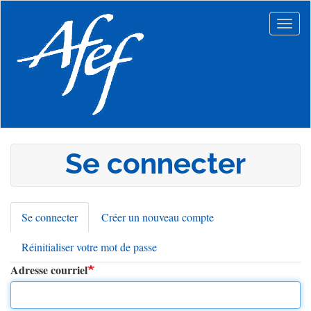
Aller
au
Togg
contenu
navig
principal
Se connecter
Se connecter
(onglet
Créer un nouveau compte
Onglets
actif)
Réinitialiser votre mot de passe
principaux
Adresse courriel