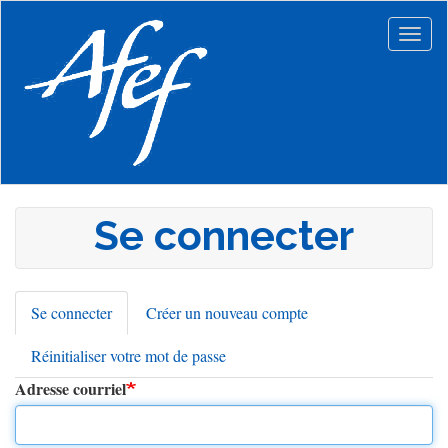
Aller
au
Togg
contenu
navig
principal
Se connecter
Se connecter
(onglet
Créer un nouveau compte
Onglets
actif)
Réinitialiser votre mot de passe
principaux
Adresse courriel